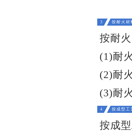
3
按耐火材
按耐火
(1)耐
(2)
(3)
4
按成型工
按成型