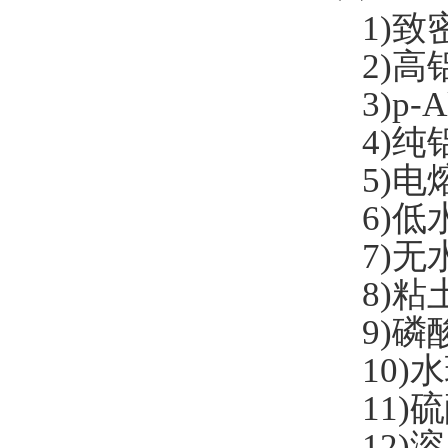
1)
2)
3)p
4)
5)
6)
7)
8)
9)
10
11
12