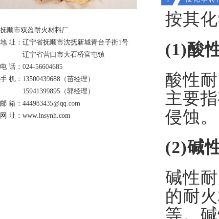
按其化
抚顺市双盈耐火材料厂
地 址：辽宁省抚顺市沈抚新城青台子街1号
(1)
辽宁省营口市大石桥官屯镇
电 话：024-56604685
酸性耐
手 机：13500439688（苗经理）
15941399895（郭经理）
主要指
邮 箱：444983435@qq.com
侵蚀。
网 址：
www.lnsynh.com
(2)
碱
碱性耐
的耐火
等。碱