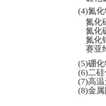
(4)氮
氮化
氮化
氮化
赛亚
(5)
(6)二
(7)高
(8)