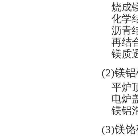
烧成
化学
沥青
再结
镁质
(2)镁
平炉
电炉
镁铝
(3)镁