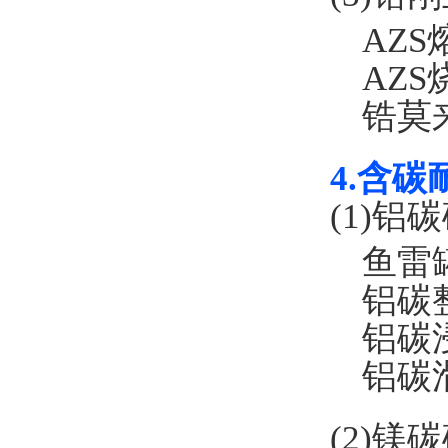
AZS
AZS
锆莫
4.含
(1)铝
鱼雷
铝碳
铝碳
铝碳
(2)镁