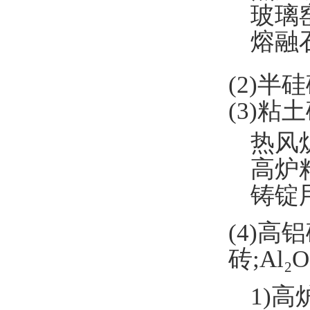
玻璃
熔融
(2)半硅
(3)粘土
热风
高炉
铸锭
(4)高铝
砖;Al₂
1)