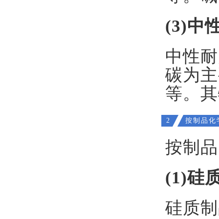
(3)
中
中性耐
碳为主
等。其
2
按制品化
按制品
(1)硅
硅质制