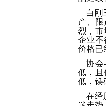
白刚
产、限
烈，市
企业不
价格已
协会
低，且
低，镁
在经
迷走势