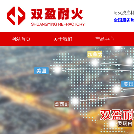
耐火浇注
全国服务
网站首页
关于我们
产品中心
网站首页
关于我们
产品中心