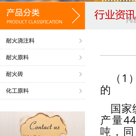
（1
的
国家
产量4
吨，同