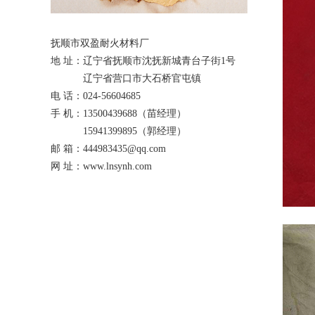
抚顺市双盈耐火材料厂
地 址：辽宁省抚顺市沈抚新城青台子街1号
辽宁省营口市大石桥官屯镇
电 话：024-56604685
手 机：13500439688（苗经理）
15941399895（郭经理）
邮 箱：444983435@qq.com
网 址：
www.lnsynh.com