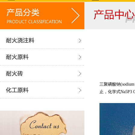
三聚磷酸钠(sodium
止，化学式Na5P