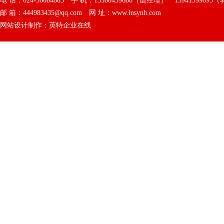
电 话：024-56604685 手 机：13500439688（苗经理） 1594139989
邮 箱：444983435@qq.com 网 址：
www.lnsynh.com
网站设计制作：
英特企业在线