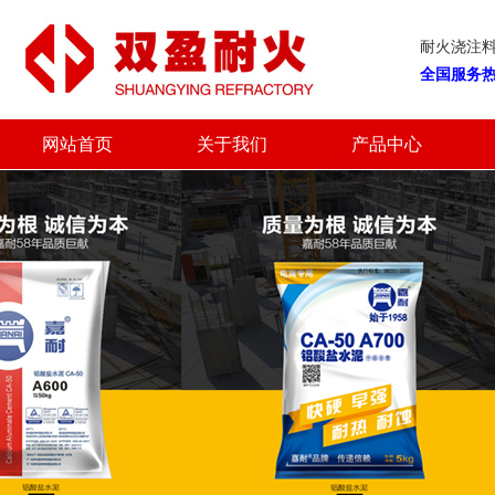
耐火浇注
全国服务
网站首页
关于我们
产品中心
网站首页
关于我们
产品中心