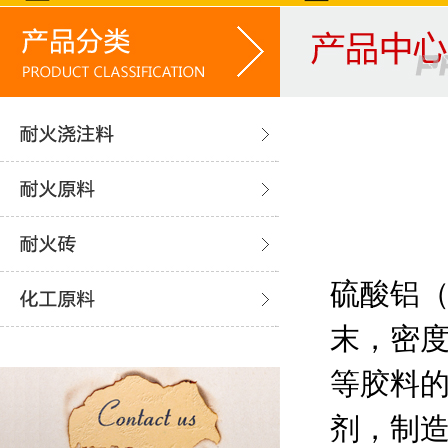
硫酸铝（
末，密度
等胶料
剂，制