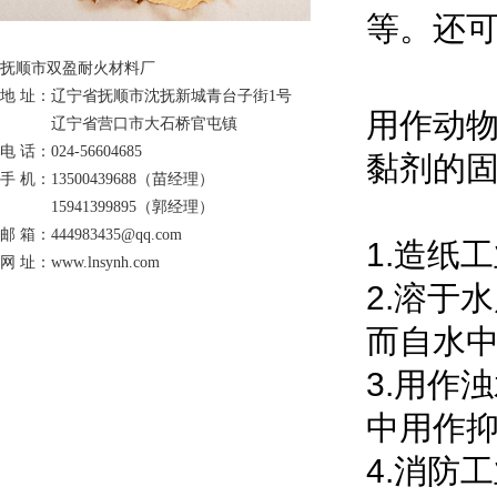
等。还
抚顺市双盈耐火材料厂
地 址：辽宁省抚顺市沈抚新城青台子街1号
用作动
辽宁省营口市大石桥官屯镇
电 话：024-56604685
黏剂的固
手 机：13500439688（苗经理）
15941399895（郭经理）
邮 箱：444983435@qq.com
1.造纸
网 址：
www.lnsynh.com
2.溶于
而自水
3.用作
中用作
4.消防