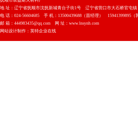
抚顺市双盈耐火材料厂
地 址：辽宁省抚顺市沈抚新城青台子街1号 辽宁省营口市大石桥官屯镇
电 话：024-56604685 手 机：13500439688（苗经理） 1594139989
邮 箱：444983435@qq.com 网 址：
www.lnsynh.com
网站设计制作：
英特企业在线