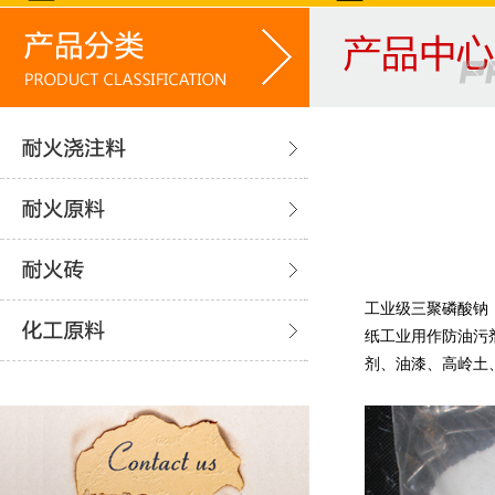
工业级三聚磷酸钠
纸工业用作防油污
剂、油漆、高岭土